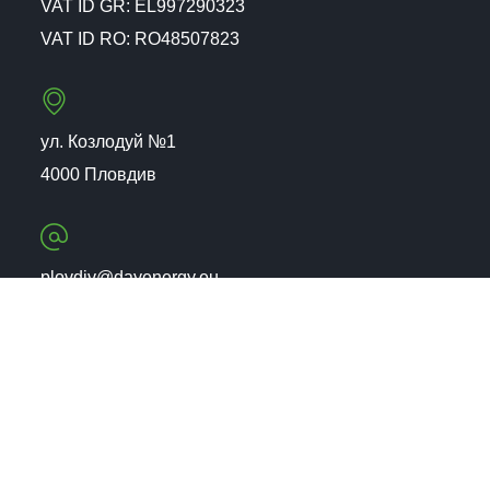
VAT ID GR: EL997290323
VAT ID RO: RO48507823
ул. Козлодуй №1
4000 Пловдив
plovdiv@dayenergy.eu
+359 (32) 26 07 02