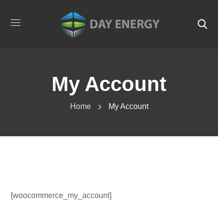
My Account
Home
My Account
[woocommerce_my_account]